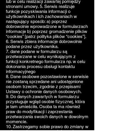
lub w celu realizacji zawartej pomiędzy
stronami umowy. 5. Serwis realizuje
funkcje pozyskiwania informacji o
użytkownikach i ich zachowaniach w
następujący sposób: a) poprzez
dobrowolnie wprowadzone w formularzach
informacje b) poprzez gromadzenie plików
“cookies” [patrz polityka plików “cookies”].
6. Serwis zbiera informacje dobrowolnie
podane przez użytkownika.
7. dane podane w formularzu są
przetwarzane w celu wynikającym z
funkcji konkretnego formularza np. w celu
dokonania procesu obsługi kontaktu
informacyjnego
8. Dane osobowe pozostawione w serwisie
nie zostaną sprzedane ani udostępnione
osobom trzecim, zgodnie z przepisami
Ustawy o ochronie danych osobowych.
9. Do danych zawartych w formularzu
przysługuje wgląd osobie fizycznej, która
je tam umieściła. Osoba ta ma również
praw do modyfikacji i zaprzestania
przetwarzania swoich danych w dowolnym
momencie.
10. Zastrzegamy sobie prawo do zmiany w
polityce ochrony prywatności serwisu, na